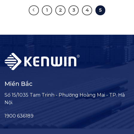
1
2
3
4
5
Miền Bắc
Số 15/1035 Tam Trinh - Phường Hoàng Mai - TP. Hà
Nội.
1900 636189