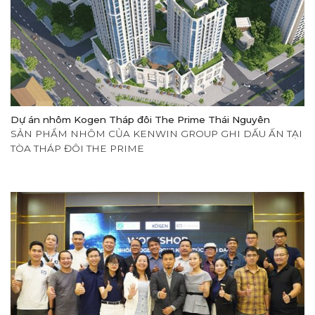
Dự án nhôm Kogen Tháp đôi The Prime Thái Nguyên
SẢN PHẨM NHÔM CỦA KENWIN GROUP GHI DẤU ẤN TẠI
TÒA THÁP ĐÔI THE PRIME