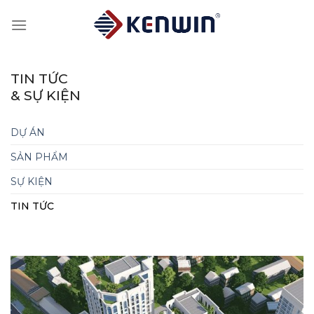
Skip
to
content
TIN TỨC
& SỰ KIỆN
DỰ ÁN
SẢN PHẨM
SỰ KIỆN
TIN TỨC